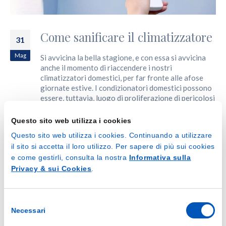
Come sanificare il climatizzatore
31
Mag
Si avvicina la bella stagione, e con essa si avvicina
anche il momento di riaccendere i nostri
climatizzatori domestici, per far fronte alle afose
giornate estive. I condizionatori domestici possono
essere, tuttavia, luogo di proliferazione di pericolosi
germi e batteri (compresa la temibile Legionella), e
causare quindi disturbi respiratori più o meno gravi.
Questo sito web utilizza i cookies
Per garantire una miglior resa del condizionatore,
Questo sito web utilizza i cookies. Continuando a utilizzare
ma soprattutto...
il sito si accetta il loro utilizzo. Per sapere di più sui cookies
e come gestirli, consulta la nostra
Informativa sulla
Di
marketing
Blog
battericida
,
climatizzatore
,
disinfettare
,
disinfezione
,
Privacy & sui Cookies
.
germicida
,
pompa di calore
,
pulire
,
sanificare
,
sanitizzare
,
spray
,
spray disinfettanti
0 Commenti
Selezione
Necessari
del
LEGGI DI PIÙ...
consenso