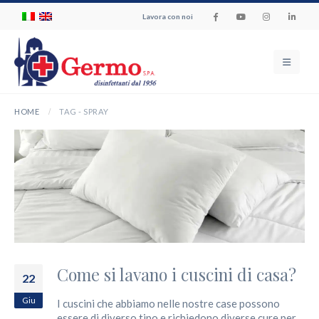
Lavora con noi
HOME
TAG -
SPRAY
Come si lavano i cuscini di casa?
22
Giu
I cuscini che abbiamo nelle nostre case possono
essere di diverso tipo e richiedono diverse cure per