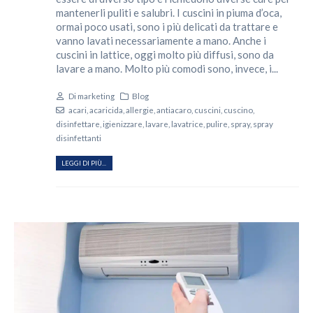
mantenerli puliti e salubri. I cuscini in piuma d’oca,
ormai poco usati, sono i più delicati da trattare e
vanno lavati necessariamente a mano. Anche i
cuscini in lattice, oggi molto più diffusi, sono da
lavare a mano. Molto più comodi sono, invece, i...
Di
marketing
Blog
acari
,
acaricida
,
allergie
,
antiacaro
,
cuscini
,
cuscino
,
disinfettare
,
igienizzare
,
lavare
,
lavatrice
,
pulire
,
spray
,
spray
disinfettanti
LEGGI DI PIÙ...