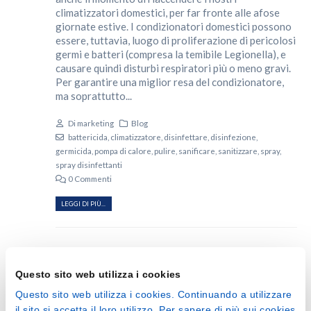
climatizzatori domestici, per far fronte alle afose
giornate estive. I condizionatori domestici possono
essere, tuttavia, luogo di proliferazione di pericolosi
germi e batteri (compresa la temibile Legionella), e
causare quindi disturbi respiratori più o meno gravi.
Per garantire una miglior resa del condizionatore,
ma soprattutto...
Di
marketing
Blog
battericida
,
climatizzatore
,
disinfettare
,
disinfezione
,
germicida
,
pompa di calore
,
pulire
,
sanificare
,
sanitizzare
,
spray
,
spray disinfettanti
0 Commenti
LEGGI DI PIÙ...
Questo sito web utilizza i cookies
Questo sito web utilizza i cookies. Continuando a utilizzare
il sito si accetta il loro utilizzo. Per sapere di più sui cookies