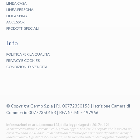
LINEA CASA
LINEA PERSONA
LINEA SPRAY
ACCESSORI
PRODOTTI SPECIALI
Info
POLITICA PER LA QUALITA'
PRIVACY E COOKIES
CONDIZIONI DI VENDITA
© Copyright Germo S.p.a | P.I. 00772350153 | Iscrizione Camera di
Commercio 00772350153 | REA N°: MI – 497966
Informazioni ex art. 1, comma 125, della legge 4 agosto 2017 n. 124
In riferimento all'art.1, comma 125-bis, della Legge n.124/2017 si segnala che la società, nel
corso dell’anno 2020, ha fruito di deduzioni forfetarie per assunzione dipendenti a tempo
indeterminato D.lgs 446/1997 ex art. 11, ed ha ricevuto aiuti di Stato oggetto di obbligo di