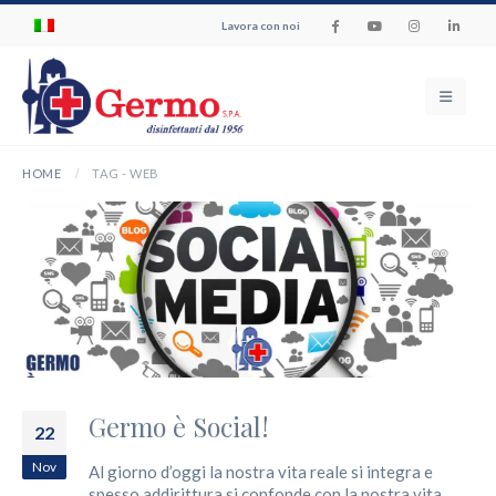
Lavora con noi
HOME
TAG -
WEB
Germo è Social!
22
Nov
Al giorno d’oggi la nostra vita reale si integra e
spesso addirittura si confonde con la nostra vita