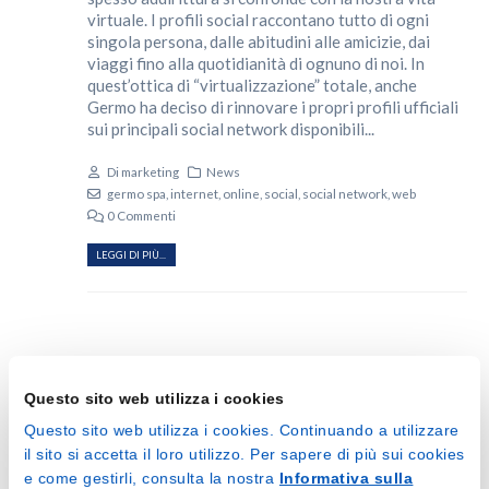
virtuale. I profili social raccontano tutto di ogni
singola persona, dalle abitudini alle amicizie, dai
viaggi fino alla quotidianità di ognuno di noi. In
quest’ottica di “virtualizzazione” totale, anche
Germo ha deciso di rinnovare i propri profili ufficiali
sui principali social network disponibili...
Di
marketing
News
germo spa
,
internet
,
online
,
social
,
social network
,
web
0 Commenti
LEGGI DI PIÙ...
Questo sito web utilizza i cookies
Questo sito web utilizza i cookies. Continuando a utilizzare
Ultime News
il sito si accetta il loro utilizzo. Per sapere di più sui cookies
e come gestirli, consulta la nostra
Informativa sulla
CHIUSURA AZIENDALE ESTATE 2026