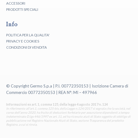
ACCESSORI
PRODOTTI SPECIALI
Info
POLITICA PER LA QUALITA'
PRIVACY E COOKIES
CONDIZIONI DI VENDITA
© Copyright Germo S.p.a | P.I. 00772350153 | Iscrizione Camera di
Commercio 00772350153 | REA N°: MI – 497966
Informazioni ex art. 1, comma 125, della legge 4 agosto 2017 n. 124
In riferimento all'art.1, comma 125-bis, della Legge n.124/2017 si segnala che la società, nel
corso dell’anno 2020, ha fruito di deduzioni forfetarie per assunzione dipendenti a tempo
indeterminato D.lgs 446/1997 ex art. 11, ed ha ricevuto aiuti di Stato oggetto di obbligo di
pubblicazione nel Registro Nazionale Aiuti di Stato, sezione Trasparenza del predetto
Registro, a cui si rinvia.