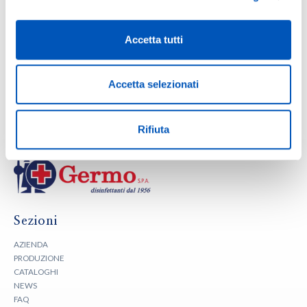
2 Aprile 2026
1956 – 2026: cosa è cambiato (davvero) nel mondo della pulizia?
Accetta tutti
2 Marzo 2026
Accetta selezionati
GERMO @WORLD HEALTH EXPO – DUBAI
1 Febbraio 2026
Rifiuta
Sezioni
AZIENDA
PRODUZIONE
CATALOGHI
NEWS
FAQ