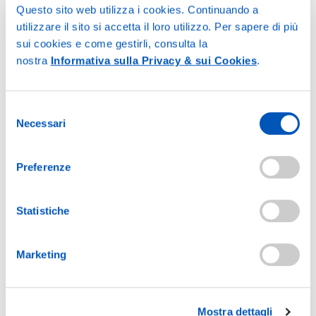
Questo sito web utilizza i cookies. Continuando a
utilizzare il sito si accetta il loro utilizzo. Per sapere di più
sui cookies e come gestirli, consulta la
nostra
Informativa sulla Privacy & sui Cookies
.
Ultime News
Selezione
CHIUSURA AZIENDALE ESTATE 2026
Necessari
del
23 Luglio 2026
consenso
Collutorio: a cosa serve, come si usa e quando utilizzarlo
Preferenze
correttamente
5 Giugno 2026
Statistiche
Punture di insetti o meduse? Ecco come calmare la pelle e continuare a
goderti la bella stagione
Marketing
4 Maggio 2026
Trasloco o rinnovo in primavera? La routine giusta per ripartire da
zero
Mostra dettagli