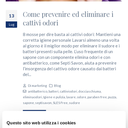
Come prevenire ed eliminare i
13
cattivi odori
Lug
8 mosse per dire basta ai cattivi odori: Mantieni una
corretta igiene personale Lavarsi almeno una volta
al giorno è il miglior modo per eliminare il sudore e i
batteri presenti sulla pelle. L’uso frequente di un
sapone con un componente elimina odori e con
antibatterico, come
Septi Savon
, aiuta a prevenire
l’insorgenza del cattivo odore causato dai batteri
del...
Di
marketing
Blog
antibatterico
,
batteri
,
cattiviodori
,
docciaschiuma
,
eliminaodori
,
Igiene e pulizia
,
lavare
,
odore
,
paraben free
,
puzza
,
sapone
,
septisavon
,
SLES Free
,
sudore
LEGGI DI PIÙ...
Questo sito web utilizza i cookies