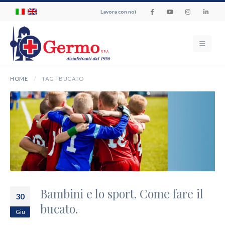
Lavora con noi
HOME
TAG -
BUCATO
Bambini e lo sport. Come fare il
30
bucato.
Giu