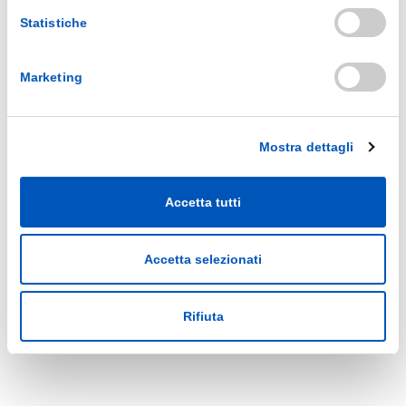
Mag
I compagni di mille giochi dei nostri bambini, così
teneri e morbidi, sono anche il posto ideale dove
Statistiche
polvere e sporcizia si accumulano. È buona norma,
quindi, lavare regolarmente e disinfettare a fondo
gli amici inseparabili dei nostri figli, che vengono
Marketing
quotidianamente a contatto con il loro viso, la bocca
e le manine. I peluche sono normalmente lavabili in
lavatrice, eccetto...
Mostra dettagli
Di
marketing
Blog
additivo
,
ammorbidente
,
battericida
,
bucato
,
detersivo
,
Accetta tutti
disinfettare
,
disinfezione
,
germicida
,
giochi
,
Igiene e pulizia
,
igienizzare
,
lavare
,
lavatrice
,
peluche
0 Commenti
Accetta selezionati
LEGGI DI PIÙ...
Rifiuta