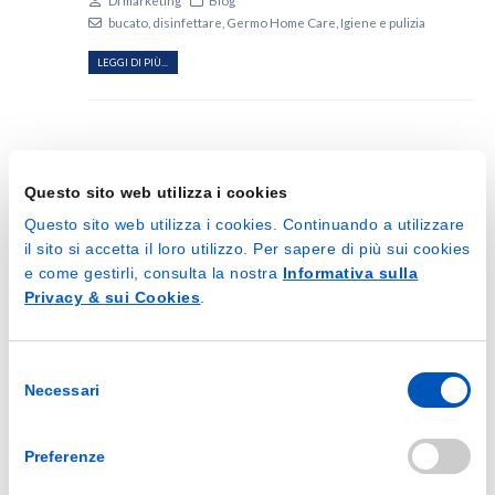
bucato
,
disinfettare
,
Germo Home Care
,
Igiene e pulizia
LEGGI DI PIÙ...
Questo sito web utilizza i cookies
Questo sito web utilizza i cookies. Continuando a utilizzare
il sito si accetta il loro utilizzo. Per sapere di più sui cookies
e come gestirli, consulta la nostra
Informativa sulla
Privacy & sui Cookies
.
Selezione
Necessari
del
consenso
Come disinfettare i peluche?
Preferenze
15