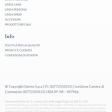
LINEA CASA
LINEA PERSONA
LINEA SPRAY
ACCESSORI
PRODOTTI SPECIALI
Info
POLITICA PER LA QUALITA'
PRIVACY E COOKIES
CONDIZIONI DI VENDITA
© Copyright Germo S.p.a | P.I. 00772350153 | Iscrizione Camera di
Commercio 00772350153 | REA N°: MI – 497966
Informazioni ex art. 1, comma 125, della legge 4 agosto 2017 n. 124
In riferimento all'art.1, comma 125-bis, della Legge n.124/2017 si segnala che la società, nel
corso dell’anno 2020, ha fruito di deduzioni forfetarie per assunzione dipendenti a tempo
indeterminato D.lgs 446/1997 ex art. 11, ed ha ricevuto aiuti di Stato oggetto di obbligo di