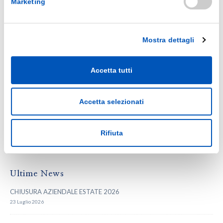
Marketing
Mostra dettagli
Collutorio: a cosa serve, come si usa e quando
Accetta tutti
05
utilizzarlo correttamente
Giu
Il collutorio è uno dei prodotti più utilizzati per
Accetta selezionati
l’igiene orale quotidiana,...
leggi di più
Rifiuta
Ultime News
CHIUSURA AZIENDALE ESTATE 2026
23 Luglio 2026