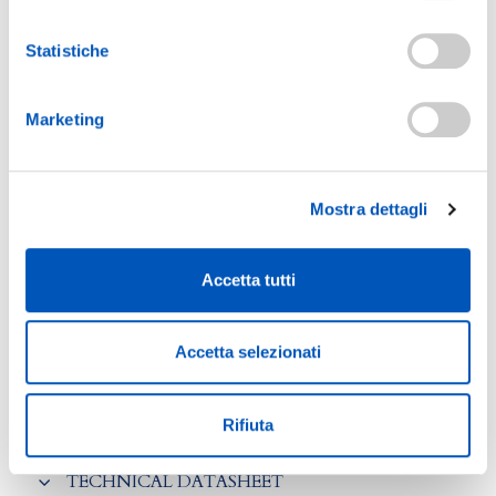
Statistiche
COMPOSITION
Marketing
100,00 g of product contain:
Benzalkonium Chloride 1,00 g; coformulants; depurated water
q.s. to 100,0 g.
Mostra dettagli
INSTRUCTIONS FOR USE
Accetta tutti
PACKAGING
Accetta selezionati
PRODUCT ID
HOW TO STORAGE AND VALIDITY
Rifiuta
TECHNICAL DATASHEET