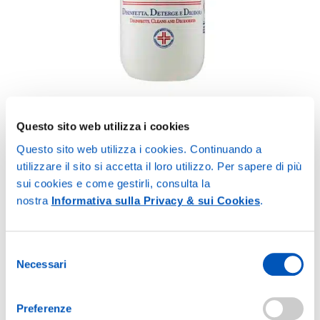
Questo sito web utilizza i cookies
Questo sito web utilizza i cookies. Continuando a
Plusalc
utilizzare il sito si accetta il loro utilizzo. Per sapere di più
sui cookies e come gestirli, consulta la
Skin disinfectant.
nostra
Informativa sulla Privacy & sui Cookies
.
Plusalc is registered by the Italian Ministry of Health.
Selezione
PLUSALC is a product which can be used in all cases where is
Necessari
del
necessary disinfecting the epidermis.
consenso
It cleanses, disinfects and perfumes the skin with its antiseptic
Preferenze
composition, without halos, and it dries quickly.