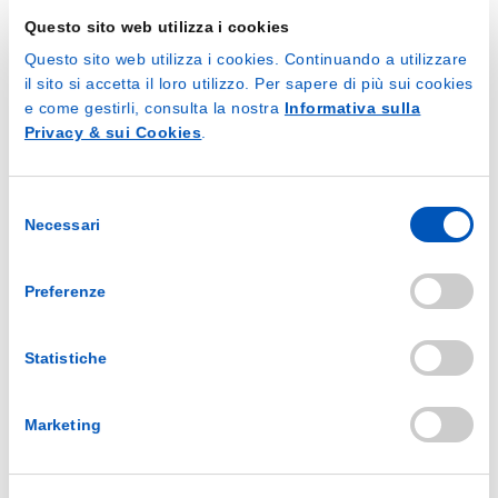
The hands; we all know how useful they are and how
they are used every day, but to what extent are we
Questo sito web utilizza i cookies
aware of the fact that hands are the most important
Questo sito web utilizza i cookies. Continuando a utilizzare
vehicle for transmitting germs? We believe that in
il sito si accetta il loro utilizzo. Per sapere di più sui cookies
all of us there is more and more awareness, in fact,
e come gestirli, consulta la nostra
Informativa sulla
as soon as possible, we wash our hands to be...
Privacy & sui Cookies
.
By
alberto.violante
Blog
,
Uncategorized
READ MORE...
Selezione
Necessari
del
consenso
Preferenze
Statistiche
Marketing