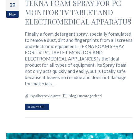
TEKNA FOAM SPRAY FOR PC
20
MONITOR TV TABLET AND
Nov
ELECTROMEDICAL APPARATUS
Finally a foam detergent spray, specially formulated
to remove dust, dirt and fingerprints from all screens
and electronic equipment: TEKNA FOAM SPRAY
FOR TV-PC-TABLET MONITOR AND
ELECTROMEDICAL APPLIANCES is the ideal
product for all types of equipment. Its Spray foam
not only acts quickly and easily, but is totally safe
because it leaves no residue and does not damage
the materials....
By
alberto.violante
Blog
,
Uncategorized
READ MORE...