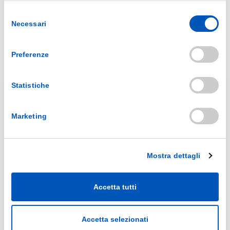
Selezione
Necessari
del
Sezioni
consenso
AZIENDA
Preferenze
PRODUZIONE
CATALOGHI
NEWS
Statistiche
FAQ
CONTATTI
Marketing
Prodotti
LINEA MEDICALE
LINEA CASA
Mostra dettagli
LINEA PERSONA
LINEA SPRAY
ACCESSORI
Accetta tutti
PRODOTTI SPECIALI
Accetta selezionati
Info