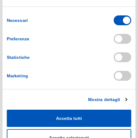
Selezione
Necessari
del
consenso
Sezioni
Preferenze
AZIENDA
PRODUZIONE
CATALOGHI
Statistiche
NEWS
FAQ
CONTATTI
Marketing
Prodotti
LINEA MEDICALE
Mostra dettagli
LINEA CASA
LINEA PERSONA
LINEA SPRAY
Accetta tutti
ACCESSORI
PRODOTTI SPECIALI
Accetta selezionati