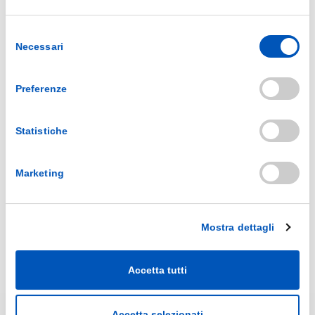
Selezione
Necessari
del
consenso
Sezioni
Preferenze
AZIENDA
PRODUZIONE
CATALOGHI
Statistiche
NEWS
FAQ
CONTATTI
Marketing
Prodotti
LINEA MEDICALE
Mostra dettagli
LINEA CASA
LINEA PERSONA
LINEA SPRAY
Accetta tutti
ACCESSORI
PRODOTTI SPECIALI
Accetta selezionati