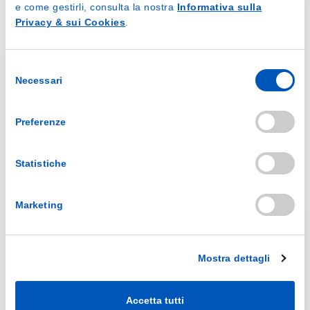
e come gestirli, consulta la nostra
Informativa sulla
Privacy & sui Cookies
.
Selezione
Necessari
del
consenso
Preferenze
Sezioni
Statistiche
AZIENDA
PRODUZIONE
CATALOGHI
Marketing
NEWS
FAQ
CONTATTI
Mostra dettagli
Prodotti
LINEA MEDICALE
Accetta tutti
LINEA CASA