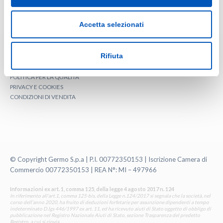
LINEA PERSONA
LINEA SPRAY
Accetta selezionati
ACCESSORI
PRODOTTI SPECIALI
Rifiuta
Info
POLITICA PER LA QUALITA'
PRIVACY E COOKIES
CONDIZIONI DI VENDITA
© Copyright Germo S.p.a | P.I. 00772350153 | Iscrizione Camera di
Commercio 00772350153 | REA N°: MI – 497966
Informazioni ex art. 1, comma 125, della legge 4 agosto 2017 n. 124
In riferimento all'art.1, comma 125-bis, della Legge n.124/2017 si segnala che la società, nel
corso dell’anno 2020, ha fruito di deduzioni forfetarie per assunzione dipendenti a tempo
indeterminato D.lgs 446/1997 ex art. 11, ed ha ricevuto aiuti di Stato oggetto di obbligo di
pubblicazione nel Registro Nazionale Aiuti di Stato, sezione Trasparenza del predetto
Registro, a cui si rinvia.